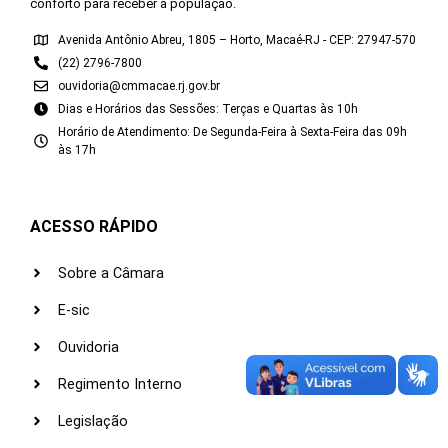
conforto para receber a população.
Avenida Antônio Abreu, 1805 – Horto, Macaé-RJ - CEP: 27947-570
(22) 2796-7800
ouvidoria@cmmacae.rj.gov.br
Dias e Horários das Sessões: Terças e Quartas às 10h
Horário de Atendimento: De Segunda-Feira à Sexta-Feira das 09h
às 17h
ACESSO RÁPIDO
Sobre a Câmara
E-sic
Ouvidoria
Regimento Interno
Legislação