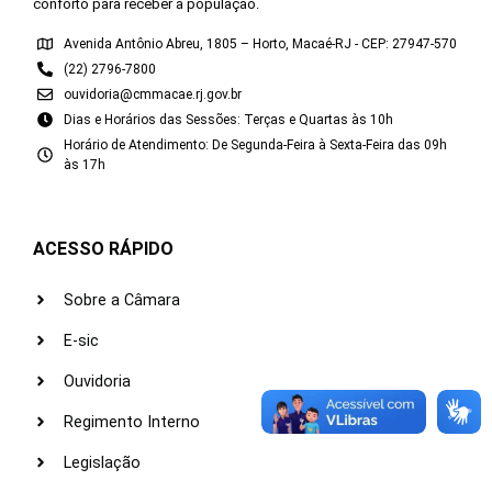
conforto para receber a população.
Avenida Antônio Abreu, 1805 – Horto, Macaé-RJ - CEP: 27947-570
(22) 2796-7800
ouvidoria@cmmacae.rj.gov.br
Dias e Horários das Sessões: Terças e Quartas às 10h
Horário de Atendimento: De Segunda-Feira à Sexta-Feira das 09h
às 17h
ACESSO RÁPIDO
Sobre a Câmara
E-sic
Ouvidoria
Regimento Interno
Legislação