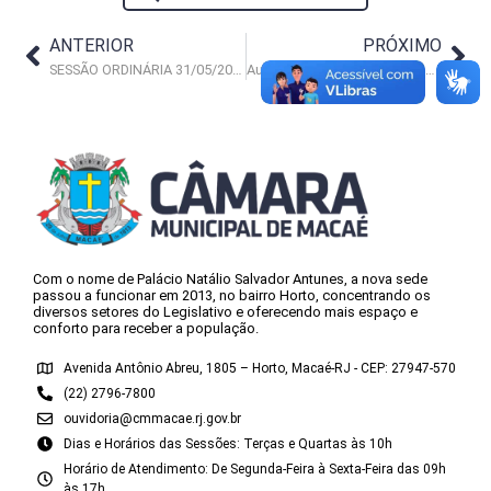
ANTERIOR
PRÓXIMO
SESSÃO ORDINÁRIA 31/05/2017
Audiência Pública apresentação das Metas Fiscais do 1º Quadrimestre 2017
Com o nome de Palácio Natálio Salvador Antunes, a nova sede
passou a funcionar em 2013, no bairro Horto, concentrando os
diversos setores do Legislativo e oferecendo mais espaço e
conforto para receber a população.
Avenida Antônio Abreu, 1805 – Horto, Macaé-RJ - CEP: 27947-570
(22) 2796-7800
ouvidoria@cmmacae.rj.gov.br
Dias e Horários das Sessões: Terças e Quartas às 10h
Horário de Atendimento: De Segunda-Feira à Sexta-Feira das 09h
às 17h