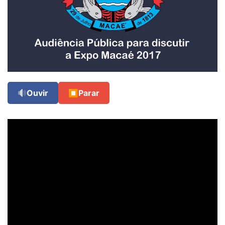
Ouvir
⏹
Parar