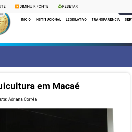
NTE
🔽
DIMINUIR FONTE
♻️
RESETAR
Dias e Horários das Sessões: Terças e Quartas às 10h
CLIQUE
INÍCIO
INSTITUCIONAL
LEGISLATIVO
TRANSPARÊNCIA
SER
quicultura em Macaé
ista: Adriana Corrêa