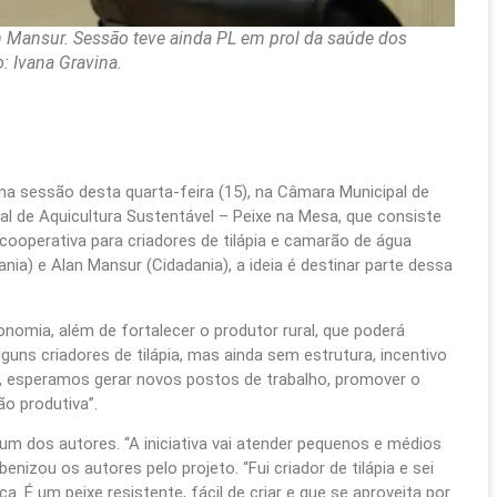
n Mansur. Sessão teve ainda PL em prol da saúde dos
: Ivana Gravina.
a sessão desta quarta-feira (15), na Câmara Municipal de
al de Aquicultura Sustentável – Peixe na Mesa, que consiste
 cooperativa para criadores de tilápia e camarão de água
a) e Alan Mansur (Cidadania), a ideia é destinar parte dessa
onomia, além de fortalecer o produtor rural, que poderá
uns criadores de tilápia, mas ainda sem estrutura, incentivo
, esperamos gerar novos postos de trabalho, promover o
ão produtiva”.
um dos autores. “A iniciativa vai atender pequenos e médios
nizou os autores pelo projeto. “Fui criador de tilápia e sei
a. É um peixe resistente, fácil de criar e que se aproveita por