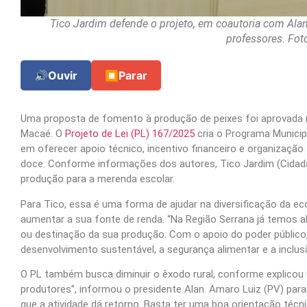
Tico Jardim defende o projeto, em coautoria com Ala
professores. Foto
🔊
Ouvir
⏹
Parar
Uma proposta de fomento à produção de peixes foi aprovada n
Macaé. O
Projeto de Lei (PL) 167/2025
cria o Programa Municip
em oferecer apoio técnico, incentivo financeiro e organização
doce. Conforme informações dos autores, Tico Jardim (Cidadani
produção para a merenda escolar.
Para Tico, essa é uma forma de ajudar na diversificação da ec
aumentar a sua fonte de renda. “Na Região Serrana já temos alg
ou destinação da sua produção. Com o apoio do poder público
desenvolvimento sustentável, a segurança alimentar e a inclus
O PL também busca diminuir o êxodo rural, conforme explicou 
produtores”, informou o presidente Alan. Amaro Luiz (PV) parabe
que a atividade dá retorno. Basta ter uma boa orientação técnic