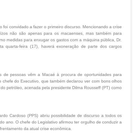
o foi convidado a fazer o primeiro discurso. Mencionando a crise
juízos não são apenas para os macaenses, mas também para
omo medidas para enxugar os gastos com a máquina pública, Dr.
sta quarta-feira (17), haverá exoneração de parte dos cargos
res de pessoas vêm a Macaé à procura de oportunidades para
 o chefe do Executivo, que também declarou ver com bons olhos
io do petróleo, acenada pela presidente Dilma Rousseff (PT) como
rdo Cardoso (PPS) abriu possibilidade de discurso a todos os
o ano. O chefe do Legislativo afirmou ter orgulho de conduzir a
frentamento da atual crise econômica.