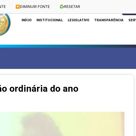
NTE
🔽
DIMINUIR FONTE
♻️
RESETAR
Dias e Horários das Sessões: Terças e Quartas às 10h
CLIQUE
INÍCIO
INSTITUCIONAL
LEGISLATIVO
TRANSPARÊNCIA
SER
o ordinária do ano