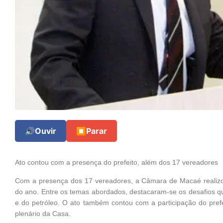
🔊
Ouvir
⏹
Parar
Ato contou com a presença do prefeito, além dos 17 vereadores
Com a presença dos 17 vereadores, a Câmara de Macaé realizou,
do ano. Entre os temas abordados, destacaram-se os desafios q
e do petróleo. O ato também contou com a participação do pref
plenário da Casa.