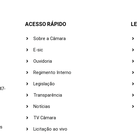
ACESSO RÁPIDO
LE
Sobre a Câmara
E-sic
Ouvidoria
s
Regimento Interno
Legislação
47-
Transparência
Notícias
TV Câmara
LI
as
Licitação ao vivo