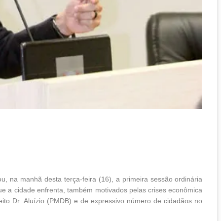
 na manhã desta terça-feira (16), a primeira sessão ordinária
ue a cidade enfrenta, também motivados pelas crises econômica
eito Dr. Aluízio (PMDB) e de expressivo número de cidadãos no