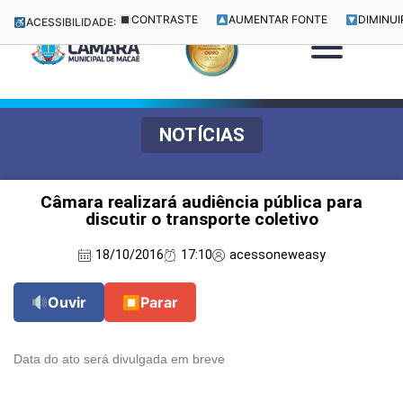
CONTRASTE
AUMENTAR FONTE
DIMINUI
ACESSIBILIDADE:
NOTÍCIAS
Câmara realizará audiência pública para
discutir o transporte coletivo
18/10/2016
17:10
acessoneweasy
Ouvir
⏹
Parar
Data do ato será divulgada em breve