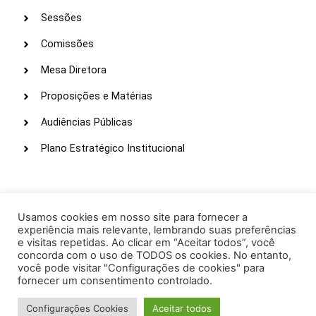
Sessões
Comissões
Mesa Diretora
Proposições e Matérias
Audiências Públicas
Plano Estratégico Institucional
LINKS ÚTEIS
Webmail
Usamos cookies em nosso site para fornecer a
experiência mais relevante, lembrando suas preferências
Intranet
e visitas repetidas. Ao clicar em “Aceitar todos”, você
concorda com o uso de TODOS os cookies. No entanto,
Administração
você pode visitar "Configurações de cookies" para
fornecer um consentimento controlado.
Protocolo
Configurações Cookies
Aceitar todos