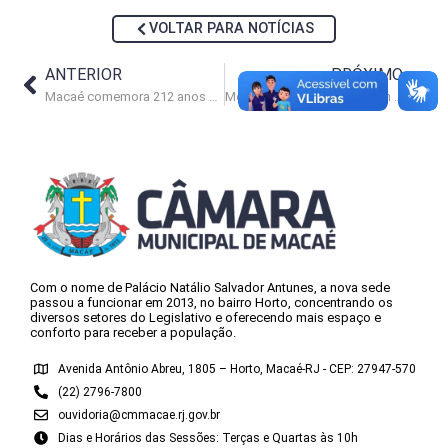
VOLTAR PARA NOTÍCIAS
ANTERIOR
PRÓXIMO
Macaé comemora 212 anos celebrando novo ciclo de desenvolvimento
Mestres da Capoeira apelam por políticas públicas na Câmara
Com o nome de Palácio Natálio Salvador Antunes, a nova sede
passou a funcionar em 2013, no bairro Horto, concentrando os
diversos setores do Legislativo e oferecendo mais espaço e
conforto para receber a população.
Avenida Antônio Abreu, 1805 – Horto, Macaé-RJ - CEP: 27947-570
(22) 2796-7800
ouvidoria@cmmacae.rj.gov.br
Dias e Horários das Sessões: Terças e Quartas às 10h