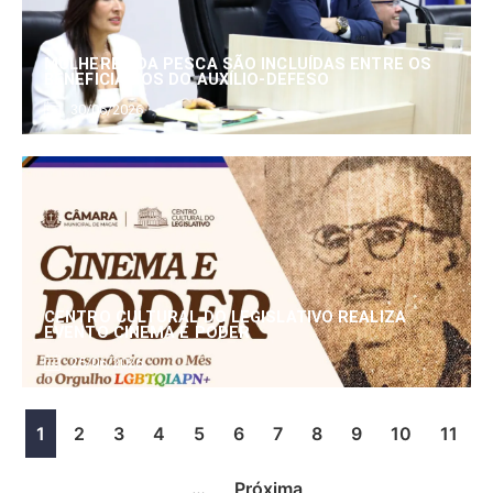
MULHERES DA PESCA SÃO INCLUÍDAS ENTRE OS
BENEFICIÁRIOS DO AUXÍLIO-DEFESO
30/06/2026
CENTRO CULTURAL DO LEGISLATIVO REALIZA
EVENTO CINEMA E PODER
25/06/2026
1
2
3
4
5
6
7
8
9
10
11
…
Próxima