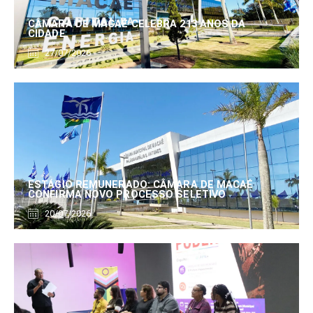
CÂMARA DE MACAÉ CELEBRA 213 ANOS DA
CIDADE
27/07/2026
ESTÁGIO REMUNERADO: CÂMARA DE MACAÉ
CONFIRMA NOVO PROCESSO SELETIVO
20/07/2026