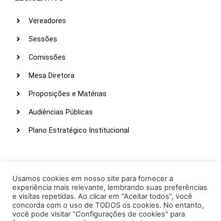
Vereadores
Sessões
Comissões
Mesa Diretora
Proposições e Matérias
Audiências Públicas
Plano Estratégico Institucional
LINKS ÚTEIS
Webmail
Usamos cookies em nosso site para fornecer a
experiência mais relevante, lembrando suas preferências
Intranet
e visitas repetidas. Ao clicar em “Aceitar todos”, você
concorda com o uso de TODOS os cookies. No entanto,
Administração
você pode visitar "Configurações de cookies" para