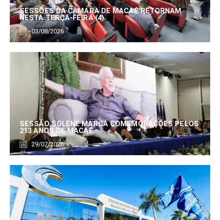
SESSÕES DA CÂMARA DE MACAÉ RETORNAM
NESTA TERÇA-FEIRA (4)
03/08/2026
SESSÃO SOLENE MARCA COMEMORAÇÕES PELOS
213 ANOS DE MACAÉ
29/07/2026