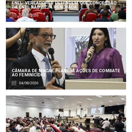
ENEL: VEREADORES DEFENDEM QUE CONCESSÃO
DA ENEL NÃO SEJA RENOVADA
04/08/2026
CÂMARA DE MACAÉ PLANEJA AÇÕES DE COMBATE
AO FEMINICÍDIO
04/08/2026