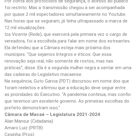
Por conta dos protocolos de segurança, o acesso ao público
foi restrito. Mas a transmissão chegou a ser acompanhada
por quase 2 mil espectadores simultaneamente no Youtube.
Nas horas que se seguiram, já tinha ultrapassado a marca de
12 mil visualizações.
Iza Vicente (Rede), que exercerá pela primeira vez o cargo de
vereadora, foi a escolhida para falar em nome dos estreantes.
Ela defendeu que a Câmara esteja mais próxima dos
munícipes. “Que sejamos íntegros e éticos. Que essa
renovação seja real, não somente de rostos, mas nas
práticas”, disse. Ela é a segunda mulher negra a sentar em uma
das cadeiras do Legislativo macaense.
Na sequência, Guto Garcia (PDT) discursou em nome dos que
foram reeleitos e afirmou que a educação deve seguir entre
as prioridades do Executivo. “A pandemia continua, mas confio
que teremos um excelente governo. As primeiras escolhas do
prefeito demonstram isso.”
Câmara de Macaé – Legislatura 2021-2024
Alan Mansur (Cidadania)
Amaro Luiz (PRTB)
Cesinha (Pros)