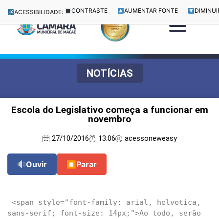
CONTRASTE
AUMENTAR FONTE
DIMINUI
ACESSIBILIDADE:
NOTÍCIAS
Escola do Legislativo começa a funcionar em
novembro
27/10/2016
13:06
acessoneweasy
Ouvir
⏹
Parar
 <span style="font-family: arial, helvetica, 
sans-serif; font-size: 14px;">Ao todo, serão 