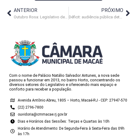
ANTERIOR
PRÓXIMO
Outubro Rosa: Legislativo debate desafios para o tratamento do câncer de mama na cidade
Déficit: audiência pública detalha números do 2º quadrimestre de 2016
Com o nome de Palácio Natálio Salvador Antunes, a nova sede
passou a funcionar em 2013, no bairro Horto, concentrando os
diversos setores do Legislativo e oferecendo mais espaço e
conforto para receber a população.
Avenida Antônio Abreu, 1805 – Horto, Macaé-RJ - CEP: 27947-570
(22) 2796-7800
ouvidoria@cmmacae.rj.gov.br
Dias e Horários das Sessões: Terças e Quartas às 10h
Horário de Atendimento: De Segunda-Feira à Sexta-Feira das 09h
às 17h