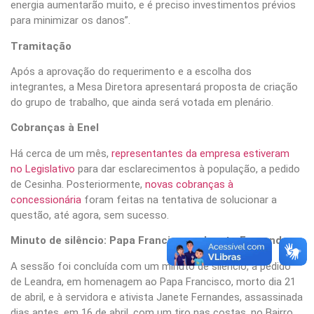
energia aumentarão muito, e é preciso investimentos prévios
para minimizar os danos”.
Tramitação
Após a aprovação do requerimento e a escolha dos
integrantes, a Mesa Diretora apresentará proposta de criação
do grupo de trabalho, que ainda será votada em plenário.
Cobranças à Enel
Há cerca de um mês,
representantes da empresa estiveram
no Legislativo
para dar esclarecimentos à população, a pedido
de Cesinha. Posteriormente,
novas cobranças à
concessionária
foram feitas na tentativa de solucionar a
questão, até agora, sem sucesso.
Minuto de silêncio: Papa Francisco e Janete Fernandes
A sessão foi concluída com um minuto de silêncio, a pedido
de Leandra, em homenagem ao Papa Francisco, morto dia 21
de abril, e à servidora e ativista Janete Fernandes, assassinada
dias antes, em 16 de abril, com um tiro nas costas, no Bairro