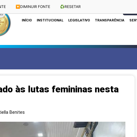
NTE
🔽
DIMINUIR FONTE
♻️
RESETAR
Dias e Horários das Sessões: Terças e Quartas às 10h
CLIQUE
INÍCIO
INSTITUCIONAL
LEGISLATIVO
TRANSPARÊNCIA
SER
do às lutas femininas nesta
iella Benites