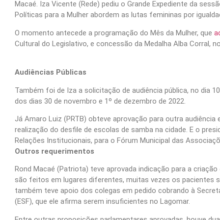
Macaé. Iza Vicente (Rede) pediu o Grande Expediente da sessão
Políticas para a Mulher abordem as lutas femininas por igualdad
O momento antecede a programação do Mês da Mulher, que
a
Cultural do Legislativo, e concessão da Medalha Alba Corral, no
Audiências Públicas
Também foi de Iza a solicitação de audiência pública, no dia 10
dos dias 30 de novembro e 1º de dezembro de 2022.
Já Amaro Luiz (PRTB) obteve aprovação para outra audiência 
realização do desfile de escolas de samba na cidade. E o pres
Relações Institucionais, para o Fórum Municipal das Associaçõ
Outros requerimentos
Rond Macaé (Patriota) teve aprovada indicação para a criaçã
são feitos em lugares diferentes, muitas vezes os paciente
também teve apoio dos colegas em pedido cobrando à Secretar
(ESF), que ele afirma serem insuficientes no Lagomar.
Entre outras proposições parlamentares aprovadas, houve duas 