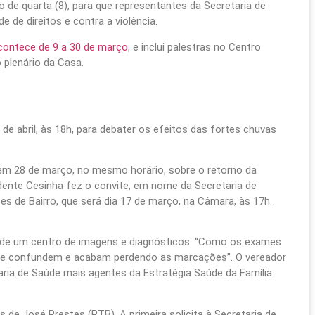
 de quarta (8), para que representantes da Secretaria de
e de direitos e contra a violência.
contece de 9 a 30 de março
, e inclui palestras no Centro
 plenário da Casa.
 de abril, às 18h, para debater os efeitos das fortes chuvas
em 28 de março, no mesmo horário, sobre o retorno da
idente Cesinha fez o convite, em nome da Secretaria de
es de Bairro, que será dia 17 de março, na Câmara, às 17h.
o de um centro de imagens e diagnósticos. “Como os exames
s se confundem e acabam perdendo as marcações”. O vereador
ia de Saúde mais agentes da Estratégia Saúde da Família
de José Prestes (PTB). A primeira solicita à Secretaria de