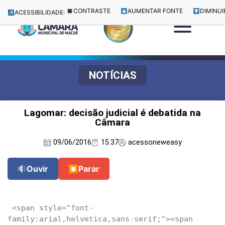
CONTRASTE
AUMENTAR FONTE
DIMINUI
ACESSIBILIDADE:
NOTÍCIAS
Lagomar: decisão judicial é debatida na
Câmara
09/06/2016
15:37
acessoneweasy
Ouvir
⏹
Parar
 <span style="font-
family:arial,helvetica,sans-serif;"><span 