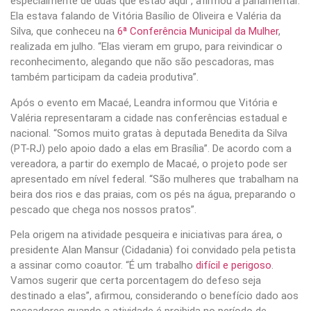
especialmente de duas que estão aqui”, afirmou a parlamentar.
Ela estava falando de Vitória Basílio de Oliveira e Valéria da
Silva, que conheceu na
6ª Conferência Municipal da Mulher
,
realizada em julho. “Elas vieram em grupo, para reivindicar o
reconhecimento, alegando que não são pescadoras, mas
também participam da cadeia produtiva”.
Após o evento em Macaé, Leandra informou que Vitória e
Valéria representaram a cidade nas conferências estadual e
nacional. “Somos muito gratas à deputada Benedita da Silva
(PT-RJ) pelo apoio dado a elas em Brasília”. De acordo com a
vereadora, a partir do exemplo de Macaé, o projeto pode ser
apresentado em nível federal. “São mulheres que trabalham na
beira dos rios e das praias, com os pés na água, preparando o
pescado que chega nos nossos pratos”.
Pela origem na atividade pesqueira e iniciativas para área, o
presidente Alan Mansur (Cidadania) foi convidado pela petista
a assinar como coautor. “É um trabalho
difícil e perigoso
.
Vamos sugerir que certa porcentagem do defeso seja
destinado a elas”, afirmou, considerando o benefício dado aos