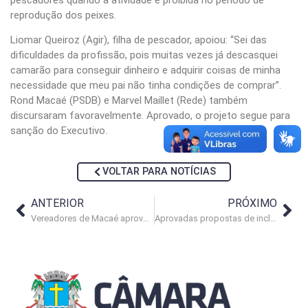
pescadores quando a atividade é proibida no período de
reprodução dos peixes.
Liomar Queiroz (Agir), filha de pescador, apoiou: “Sei das
dificuldades da profissão, pois muitas vezes já descasquei
camarão para conseguir dinheiro e adquirir coisas de minha
necessidade que meu pai não tinha condições de comprar”.
Rond Macaé (PSDB) e Marvel Maillet (Rede) também
discursaram favoravelmente. Aprovado, o projeto segue para
sanção do Executivo.
VOLTAR PARA NOTÍCIAS
ANTERIOR
PRÓXIMO
Vereadores de Macaé aprovam propostas na área de saúde
Aprovadas propostas de inclusão no trabalho e regularização imobiliária