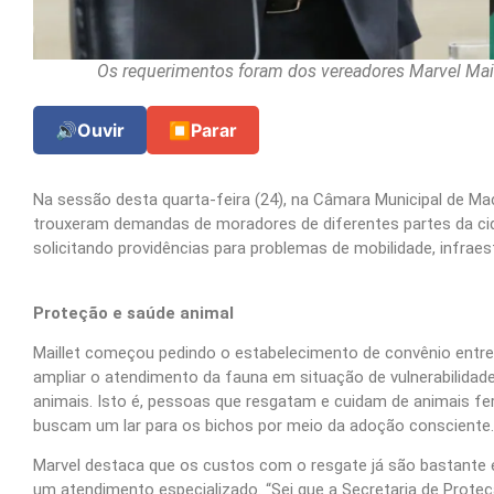
Os requerimentos foram dos vereadores Marvel Maille
🔊
Ouvir
⏹
Parar
Na sessão desta quarta-feira (24), na Câmara Municipal de Mac
trouxeram demandas de moradores de diferentes partes da ci
solicitando providências para problemas de mobilidade, infraes
Proteção e saúde animal
Maillet começou pedindo o estabelecimento de convênio entre o 
ampliar o atendimento da fauna em situação de vulnerabilidade
animais. Isto é, pessoas que resgatam e cuidam de animais fe
buscam um lar para os bichos por meio da adoção consciente.
Marvel destaca que os custos com o resgate já são bastante
um atendimento especializado. “Sei que a Secretaria de Proteç