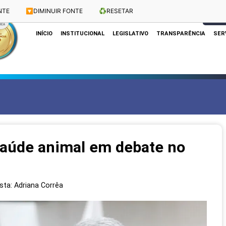
NTE
🔽
DIMINUIR FONTE
♻️
RESETAR
Dias e Horários das Sessões: Terças e Quartas às 10h
CLIQUE
INÍCIO
INSTITUCIONAL
LEGISLATIVO
TRANSPARÊNCIA
SER
 saúde animal em debate no
ista: Adriana Corrêa