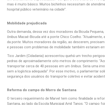
mas é muito básico. Muitos bichinhos necessitam de atendim
hospital público veterinário na cidade”.
Mobilidade prejudicada
Outra demanda, dessa vez dos moradores da Bicuda Pequena, na
ônibus Macaé-Bicuda até a ponte Chico Coelho. “Atualmente, a 
da ponte. Muitos moradores da região, ao descerem, precisam
e pessoas com problemas de mobilidade também estariam enfr
Tico Jardim (Cidadania) acrescentou quehá um trecho perigos
pedras de aproximadamente oito metros de comprimento. “Ac
transportar cerca de 40 pessoas em um ônibus. Seria uma irre
sem a logística adequada”. Por esse motivo, o parlamentar soli
segurança dos usuários do transporte coletivo e evitar acident
Reforma do campo do Morro de Santana
O terceiro requerimento de Marvel tem como finalidade a refo
Santana, ao lado da Escola Municipal Amil Tanos. “O campo fo