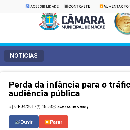
♿ ACESSIBILIDADE:
🔳
CONTRASTE
🔼
AUMENTAR FO
NOTÍCIAS
Perda da infância para o tráf
audiência pública
04/04/2017
18:53
acessoneweasy
🔊
Ouvir
⏹
Parar