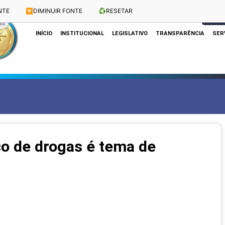
NTE
🔽
DIMINUIR FONTE
♻️
RESETAR
Dias e Horários das Sessões: Terças e Quartas às 10h
CLIQUE
INÍCIO
INSTITUCIONAL
LEGISLATIVO
TRANSPARÊNCIA
SER
ico de drogas é tema de