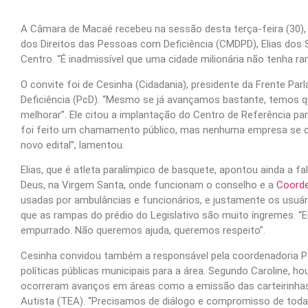
A Câmara de Macaé recebeu na sessão desta terça-feira (30), 
dos Direitos das Pessoas com Deficiência (CMDPD), Elias dos S
Centro. “É inadmissível que uma cidade milionária não tenha ra
O convite foi de Cesinha (Cidadania), presidente da Frente P
Deficiência (PcD). “Mesmo se já avançamos bastante, temos qu
melhorar”. Ele citou a implantação do Centro de Referência pa
foi feito um chamamento público, mas nenhuma empresa se ca
novo edital”, lamentou.
Elias, que é atleta paralímpico de basquete, apontou ainda a f
Deus, na Virgem Santa, onde funcionam o conselho e a
Coorde
usadas por ambulâncias e funcionários, e justamente os usuá
que as rampas do prédio do Legislativo são muito íngremes. “Eu
empurrado. Não queremos ajuda, queremos respeito”.
Cesinha convidou também a responsável pela coordenadoria PcD 
políticas públicas municipais para a área. Segundo Caroline, h
ocorreram avanços em áreas como a emissão das carteirinhas
Autista (TEA). “Precisamos de diálogo e compromisso de todas