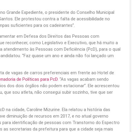
no Grande Expediente, o presidente do Conselho Municipal
antos. Ele protestou contra a falta de acessibilidade no
mpas suficientes para os cadeirantes”.
arlamentar em Defesa dos Direitos das Pessoas com
e reconhecer, como Legislativo e Executivo, que há muito a
ra atendimento às Pessoas com Deficiência (PcD), para o qual
ndidatou. “Faz quase um ano e ainda não foi lançado um
alta de vagas de carros preferenciais em frente ao Hotel de
nadoria de Políticas para PcD
. “As vagas acabam sendo
rios dos dois órgãos não podem estacionar”. Ele acrescentou
, que sou atleta, não consegui subir sozinho, tive que ser
na cidade, Caroline Mizurine. Ela relatou a história das
ouve diminuição de recursos em 2017, e no atual governo
 para identificação de pessoas com Transtorno do Espectro
 as secretarias da prefeitura para que a cidade seja mais