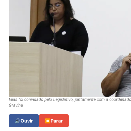
Elias foi convidado pelo Legislativo, juntamente com a coordenador
Gravina
🔊
Ouvir
⏹
Parar