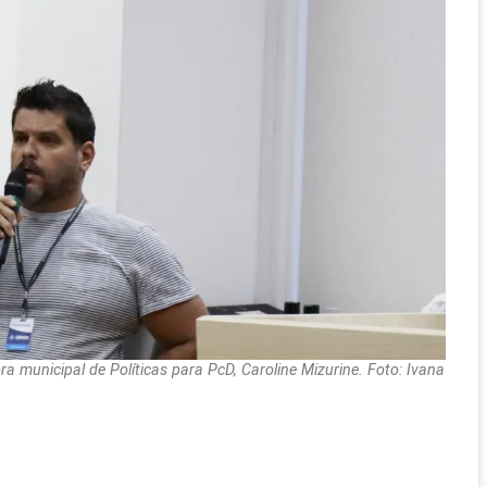
a municipal de Políticas para PcD, Caroline Mizurine. Foto: Ivana