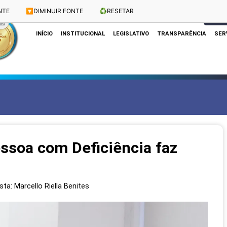
NTE
🔽
DIMINUIR FONTE
♻️
RESETAR
Dias e Horários das Sessões: Terças e Quartas às 10h
CLIQUE
INÍCIO
INSTITUCIONAL
LEGISLATIVO
TRANSPARÊNCIA
SER
ssoa com Deficiência faz
sta: Marcello Riella Benites