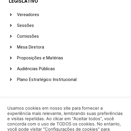
LEGISLATIVO
Vereadores
Sessões
Comissões
Mesa Diretora
Proposições e Matérias
Audiências Públicas
Plano Estratégico Institucional
LINKS ÚTEIS
Webmail
Usamos cookies em nosso site para fornecer a
experiência mais relevante, lembrando suas preferências
Intranet
e visitas repetidas. Ao clicar em “Aceitar todos”, você
concorda com o uso de TODOS os cookies. No entanto,
Administração
você pode visitar "Configurações de cookies" para