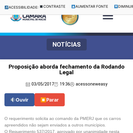
CONTRASTE
AUMENTAR FONTE
DIMINUI
ACESSIBILIDADE:
NOTÍCIAS
Proposição aborda fechamento da Rodando
Legal
03/05/2017
19:36
acessoneweasy
Ouvir
⏹
Parar
O requerimento solicita ao comando da
PMERJ
que os carros
apreendidos não sejam enviados a outros municípios.
O Requerimento 537/2017, aprovado por unanimidade nesta