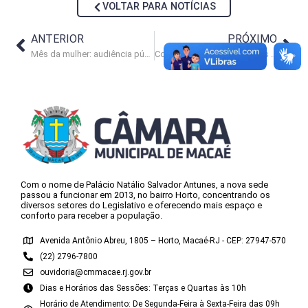
VOLTAR PARA NOTÍCIAS
ANTERIOR
PRÓXIMO
Mês da mulher: audiência pública acontece na segunda-feira (28)
Confira os próximos eventos no Legislativo
Com o nome de Palácio Natálio Salvador Antunes, a nova sede
passou a funcionar em 2013, no bairro Horto, concentrando os
diversos setores do Legislativo e oferecendo mais espaço e
conforto para receber a população.
Avenida Antônio Abreu, 1805 – Horto, Macaé-RJ - CEP: 27947-570
(22) 2796-7800
ouvidoria@cmmacae.rj.gov.br
Dias e Horários das Sessões: Terças e Quartas às 10h
Horário de Atendimento: De Segunda-Feira à Sexta-Feira das 09h