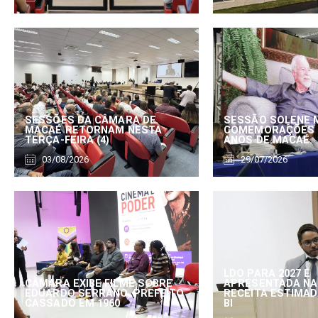
SESSÕES DA CÂMARA DE
SESSÃO SOLENE 
MACAÉ RETORNAM NESTA
COMEMORAÇÕES 
TERÇA-FEIRA (4)
ANOS DE MACAÉ
03/08/2026
29/07/2026
LDO PARA 2027 É
CÂMARA EXIBE FILME SOBRE
APRESENTADA NA
EDUARDO SERRANO, PREFEITO
RECEITA ESTIMADA
CASSADO EM 1960
BI