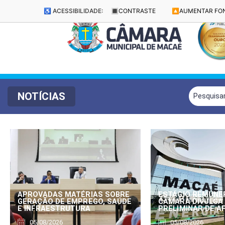
♿ ACESSIBILIDADE:
🔳
CONTRASTE
🔼
AUMENTAR FO
NOTÍCIAS
APROVADAS MATÉRIAS SOBRE
ESTÁGIO REMUNE
GERAÇÃO DE EMPREGO, SAÚDE
CÂMARA DIVULGA
E INFRAESTRUTURA
PRELIMINAR DE 
05/08/2026
05/08/2026