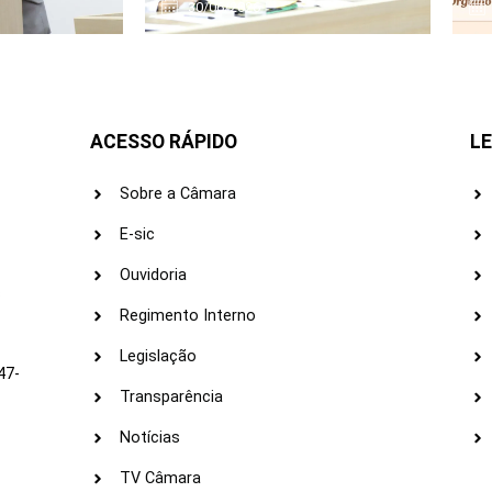
30/06/2026
ACESSO RÁPIDO
LE
Sobre a Câmara
E-sic
Ouvidoria
s
Regimento Interno
Legislação
47-
Transparência
Notícias
TV Câmara
LI