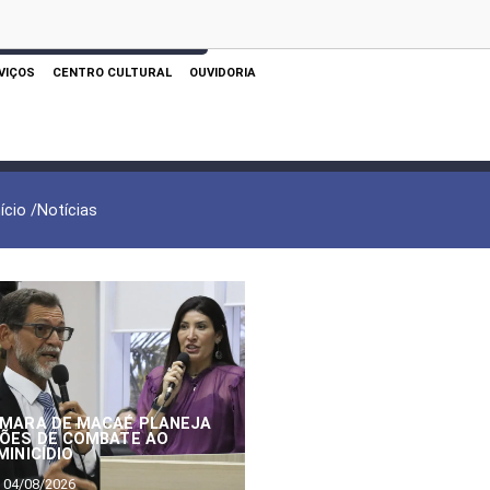
 AQUI PARA REALIZAR SUA PESQUISA
VIÇOS
CENTRO CULTURAL
OUVIDORIA
nício /
Notícias
MARA DE MACAÉ PLANEJA
ÕES DE COMBATE AO
MINICÍDIO
04/08/2026