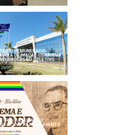
TÁGIO REMUNERADO:
MARA DE MACAÉ CONFIRMA
VO PROCESSO SELETIVO
20/07/2026
NTRO CULTURAL DO
GISLATIVO REALIZA EVENTO
NEMA E PODER