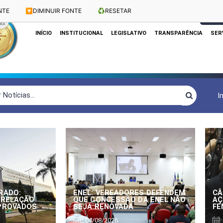
NTE
🔽
DIMINUIR FONTE
♻️
RESETAR
Dias e Horários das Sessões: Terças e Quartas às 10h
CLIQUE
INÍCIO
INSTITUCIONAL
LEGISLATIVO
TRANSPARÊNCIA
SER
I
RADO:
ENEL: VEREADORES DEFENDEM
CÂ
 RELAÇÃO
QUE CONCESSÃO DA ENEL NÃO
AÇ
APROVADOS
SEJA RENOVADA
FE
04/08/2026