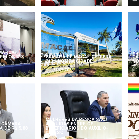
MARCA
ES
PELOS 213
CÂMARA DE MACAÉ CELEBRA
CÂ
213 ANOS DA CIDADE
NO
27/07/2026
MULHERES DA PESCA SÃO
 CÂMARA:
INCLUÍDAS ENTRE OS
CE
 DE R$ 5,88
BENEFICIÁRIOS DO AUXÍLIO-
LE
DEFESO
CI