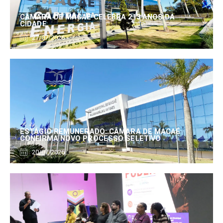
CÂMARA DE MACAÉ CELEBRA 213 ANOS DA
CIDADE
27/07/2026
ESTÁGIO REMUNERADO: CÂMARA DE MACAÉ
CONFIRMA NOVO PROCESSO SELETIVO
20/07/2026