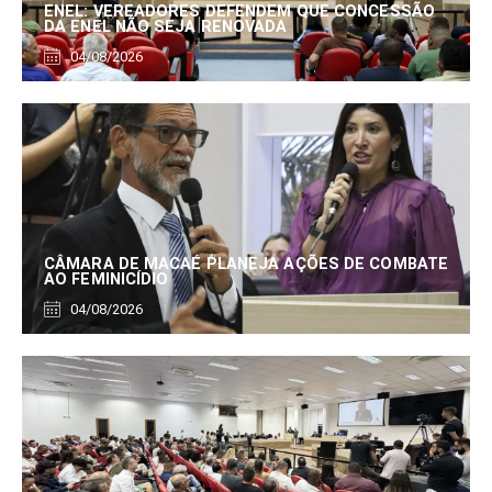
ENEL: VEREADORES DEFENDEM QUE CONCESSÃO
DA ENEL NÃO SEJA RENOVADA
04/08/2026
CÂMARA DE MACAÉ PLANEJA AÇÕES DE COMBATE
AO FEMINICÍDIO
04/08/2026