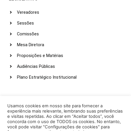
Vereadores
Sessões
Comissões
Mesa Diretora
Proposições e Matérias
Audiências Públicas
Plano Estratégico Institucional
LINKS ÚTEIS
Webmail
Usamos cookies em nosso site para fornecer a
experiência mais relevante, lembrando suas preferências
Intranet
e visitas repetidas. Ao clicar em “Aceitar todos”, você
concorda com o uso de TODOS os cookies. No entanto,
Administração
você pode visitar "Configurações de cookies" para