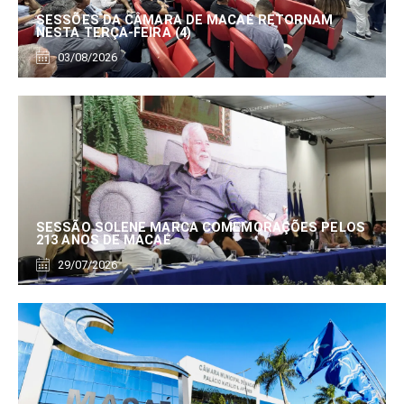
SESSÕES DA CÂMARA DE MACAÉ RETORNAM
NESTA TERÇA-FEIRA (4)
03/08/2026
SESSÃO SOLENE MARCA COMEMORAÇÕES PELOS
213 ANOS DE MACAÉ
29/07/2026