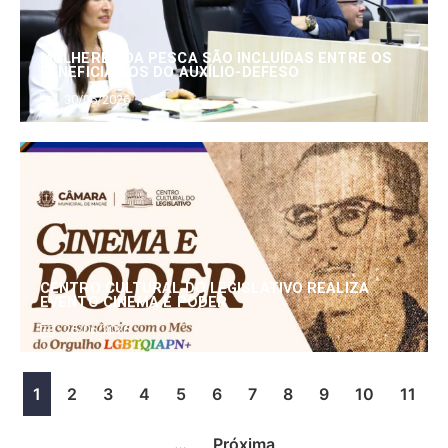
MULHERES DA PESCA SÃO INCLUÍDAS ENTRE OS
BENEFICIÁRIOS DO AUXÍLIO-DEFESO
30/06/2026
CENTRO CULTURAL DO LEGISLATIVO REALIZA
EVENTO CINEMA E PODER
25/06/2026
1
2
3
4
5
6
7
8
9
10
11
…
Próxima