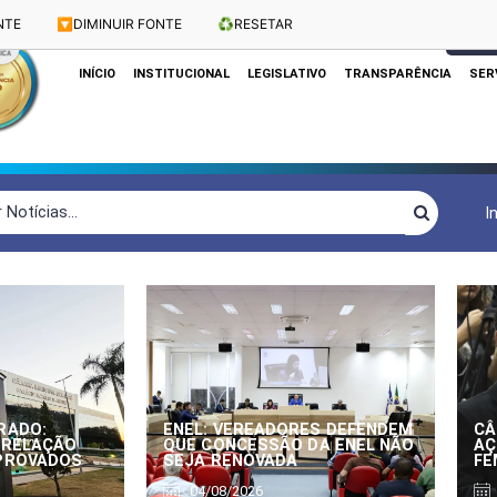
NTE
🔽
DIMINUIR FONTE
♻️
RESETAR
Dias e Horários das Sessões: Terças e Quartas às 10h
CLIQUE
INÍCIO
INSTITUCIONAL
LEGISLATIVO
TRANSPARÊNCIA
SER
I
RADO:
ENEL: VEREADORES DEFENDEM
CÂ
 RELAÇÃO
QUE CONCESSÃO DA ENEL NÃO
AÇ
APROVADOS
SEJA RENOVADA
FE
04/08/2026