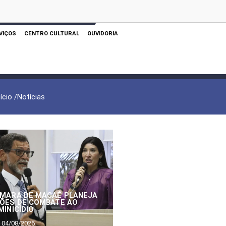
 AQUI PARA REALIZAR SUA PESQUISA
VIÇOS
CENTRO CULTURAL
OUVIDORIA
nício /
Notícias
MARA DE MACAÉ PLANEJA
ÕES DE COMBATE AO
MINICÍDIO
04/08/2026