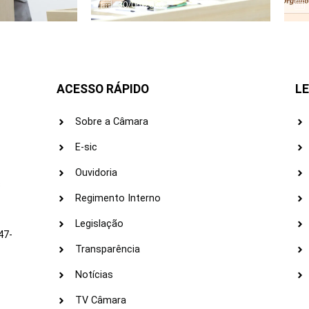
30/06/2026
ACESSO RÁPIDO
LE
Sobre a Câmara
E-sic
Ouvidoria
s
Regimento Interno
Legislação
47-
Transparência
Notícias
TV Câmara
LI