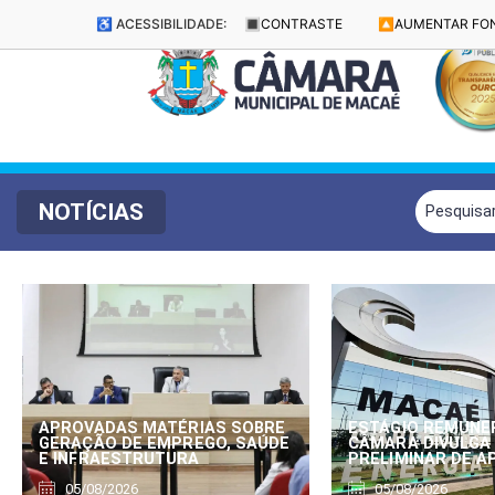
♿ ACESSIBILIDADE:
🔳
CONTRASTE
🔼
AUMENTAR FO
NOTÍCIAS
APROVADAS MATÉRIAS SOBRE
ESTÁGIO REMUNE
GERAÇÃO DE EMPREGO, SAÚDE
CÂMARA DIVULGA
E INFRAESTRUTURA
PRELIMINAR DE 
05/08/2026
05/08/2026