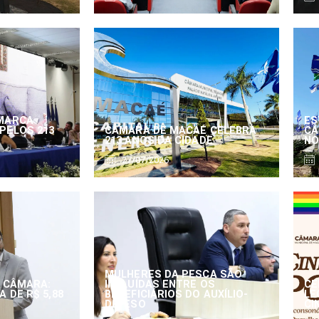
MARCA
ES
PELOS 213
CÂMARA DE MACAÉ CELEBRA
CÂ
213 ANOS DA CIDADE
NO
27/07/2026
MULHERES DA PESCA SÃO
 CÂMARA:
INCLUÍDAS ENTRE OS
CE
 DE R$ 5,88
BENEFICIÁRIOS DO AUXÍLIO-
LE
DEFESO
CI