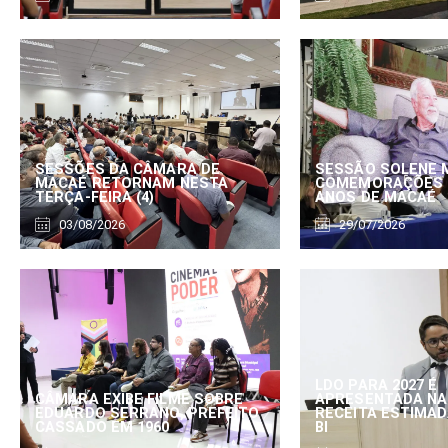
SESSÕES DA CÂMARA DE
SESSÃO SOLENE 
MACAÉ RETORNAM NESTA
COMEMORAÇÕES 
TERÇA-FEIRA (4)
ANOS DE MACAÉ
03/08/2026
29/07/2026
LDO PARA 2027 É
CÂMARA EXIBE FILME SOBRE
APRESENTADA NA
EDUARDO SERRANO, PREFEITO
RECEITA ESTIMADA
CASSADO EM 1960
BI