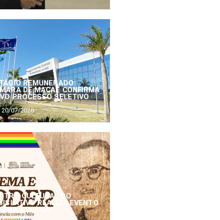
TÁGIO REMUNERADO:
MARA DE MACAÉ CONFIRMA
VO PROCESSO SELETIVO
20/07/2026
NTRO CULTURAL DO
GISLATIVO REALIZA EVENTO
NEMA E PODER