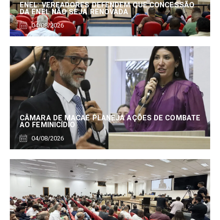
ENEL: VEREADORES DEFENDEM QUE CONCESSÃO
DA ENEL NÃO SEJA RENOVADA
04/08/2026
CÂMARA DE MACAÉ PLANEJA AÇÕES DE COMBATE
AO FEMINICÍDIO
04/08/2026