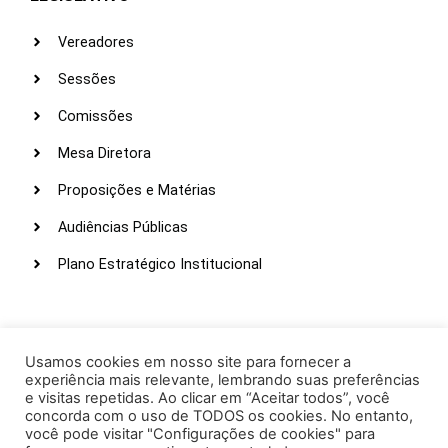
Vereadores
Sessões
Comissões
Mesa Diretora
Proposições e Matérias
Audiências Públicas
Plano Estratégico Institucional
LINKS ÚTEIS
Webmail
Usamos cookies em nosso site para fornecer a
experiência mais relevante, lembrando suas preferências
Intranet
e visitas repetidas. Ao clicar em “Aceitar todos”, você
concorda com o uso de TODOS os cookies. No entanto,
Administração
você pode visitar "Configurações de cookies" para