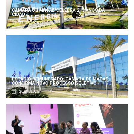
CÂMARA DE MACAÉ CELEBRA 213 ANOS DA
CIDADE
27/07/2026
ESTÁGIO REMUNERADO: CÂMARA DE MACAÉ
CONFIRMA NOVO PROCESSO SELETIVO
20/07/2026