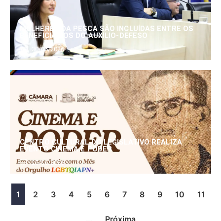
MULHERES DA PESCA SÃO INCLUÍDAS ENTRE OS
BENEFICIÁRIOS DO AUXÍLIO-DEFESO
30/06/2026
CENTRO CULTURAL DO LEGISLATIVO REALIZA
EVENTO CINEMA E PODER
25/06/2026
1
2
3
4
5
6
7
8
9
10
11
…
Próxima