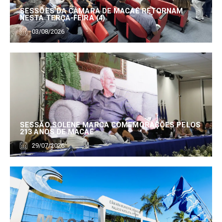
SESSÕES DA CÂMARA DE MACAÉ RETORNAM
NESTA TERÇA-FEIRA (4)
03/08/2026
SESSÃO SOLENE MARCA COMEMORAÇÕES PELOS
213 ANOS DE MACAÉ
29/07/2026