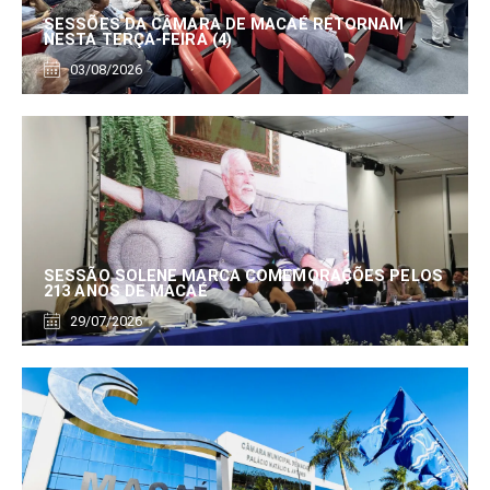
SESSÕES DA CÂMARA DE MACAÉ RETORNAM
NESTA TERÇA-FEIRA (4)
03/08/2026
SESSÃO SOLENE MARCA COMEMORAÇÕES PELOS
213 ANOS DE MACAÉ
29/07/2026