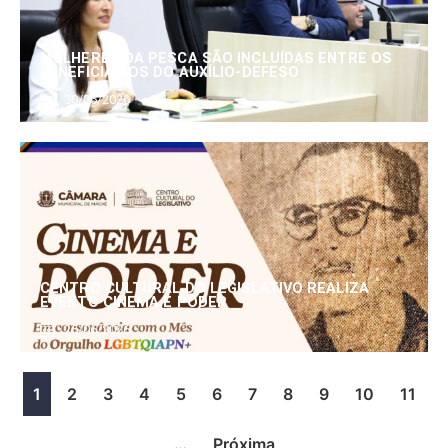
MULHERES DA PESCA SÃO INCLUÍDAS ENTRE OS
BENEFICIÁRIOS DO AUXÍLIO-DEFESO
30/06/2026
CENTRO CULTURAL DO LEGISLATIVO REALIZA
EVENTO CINEMA E PODER
25/06/2026
1
2
3
4
5
6
7
8
9
10
11
…
Próxima