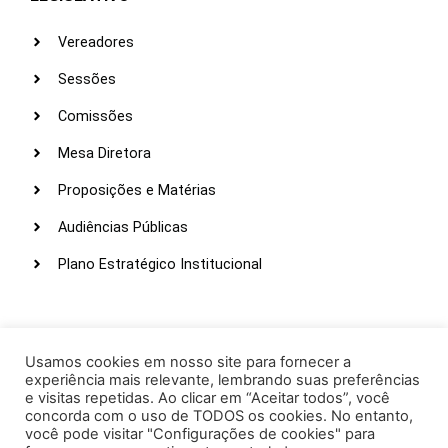
Vereadores
Sessões
Comissões
Mesa Diretora
Proposições e Matérias
Audiências Públicas
Plano Estratégico Institucional
LINKS ÚTEIS
Webmail
Usamos cookies em nosso site para fornecer a
experiência mais relevante, lembrando suas preferências
Intranet
e visitas repetidas. Ao clicar em “Aceitar todos”, você
concorda com o uso de TODOS os cookies. No entanto,
Administração
você pode visitar "Configurações de cookies" para