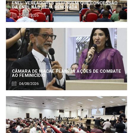
ENEL: VEREADORES DEFENDEM QUE CONCESSÃO
DA ENEL NÃO SEJA RENOVADA
04/08/2026
CÂMARA DE MACAÉ PLANEJA AÇÕES DE COMBATE
AO FEMINICÍDIO
04/08/2026