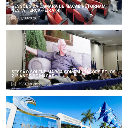
SESSÕES DA CÂMARA DE MACAÉ RETORNAM
NESTA TERÇA-FEIRA (4)
03/08/2026
SESSÃO SOLENE MARCA COMEMORAÇÕES PELOS
213 ANOS DE MACAÉ
29/07/2026