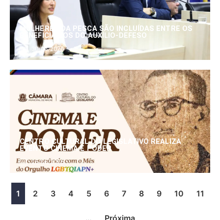
MULHERES DA PESCA SÃO INCLUÍDAS ENTRE OS
BENEFICIÁRIOS DO AUXÍLIO-DEFESO
30/06/2026
CENTRO CULTURAL DO LEGISLATIVO REALIZA
EVENTO CINEMA E PODER
25/06/2026
1
2
3
4
5
6
7
8
9
10
11
…
Próxima