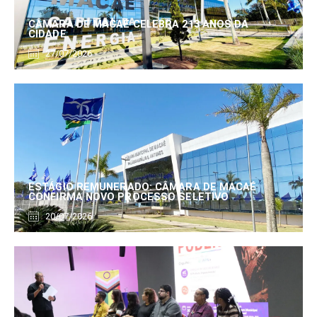
CÂMARA DE MACAÉ CELEBRA 213 ANOS DA
CIDADE
27/07/2026
ESTÁGIO REMUNERADO: CÂMARA DE MACAÉ
CONFIRMA NOVO PROCESSO SELETIVO
20/07/2026