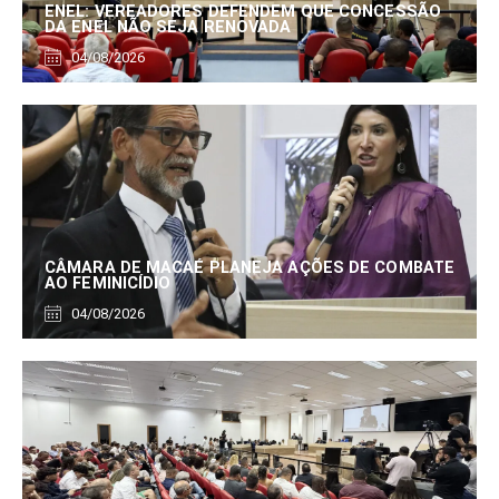
ENEL: VEREADORES DEFENDEM QUE CONCESSÃO
DA ENEL NÃO SEJA RENOVADA
04/08/2026
CÂMARA DE MACAÉ PLANEJA AÇÕES DE COMBATE
AO FEMINICÍDIO
04/08/2026