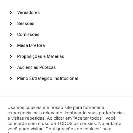
Vereadores
Sessões
Comissões
Mesa Diretora
Proposições e Matérias
Audiências Públicas
Plano Estratégico Institucional
LINKS ÚTEIS
Webmail
Usamos cookies em nosso site para fornecer a
experiência mais relevante, lembrando suas preferências
Intranet
e visitas repetidas. Ao clicar em “Aceitar todos”, você
concorda com o uso de TODOS os cookies. No entanto,
Administração
você pode visitar "Configurações de cookies" para