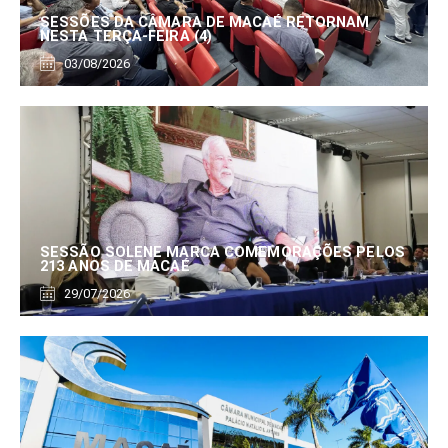
SESSÕES DA CÂMARA DE MACAÉ RETORNAM
NESTA TERÇA-FEIRA (4)
03/08/2026
SESSÃO SOLENE MARCA COMEMORAÇÕES PELOS
213 ANOS DE MACAÉ
29/07/2026