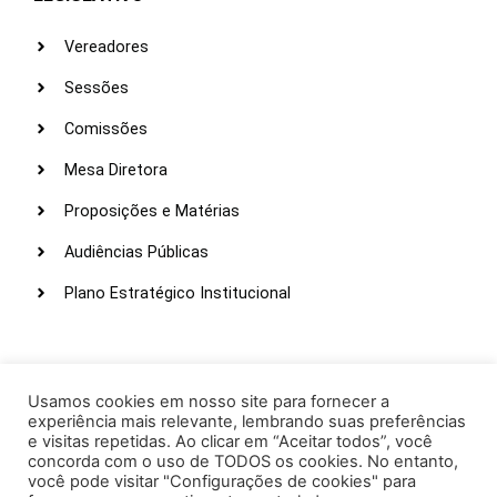
Vereadores
Sessões
Comissões
Mesa Diretora
Proposições e Matérias
Audiências Públicas
Plano Estratégico Institucional
LINKS ÚTEIS
Webmail
Usamos cookies em nosso site para fornecer a
experiência mais relevante, lembrando suas preferências
Intranet
e visitas repetidas. Ao clicar em “Aceitar todos”, você
concorda com o uso de TODOS os cookies. No entanto,
Administração
você pode visitar "Configurações de cookies" para