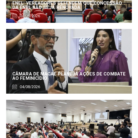
ENEL: VEREADORES DEFENDEM QUE CONCESSÃO
DA ENEL NÃO SEJA RENOVADA
04/08/2026
CÂMARA DE MACAÉ PLANEJA AÇÕES DE COMBATE
AO FEMINICÍDIO
04/08/2026