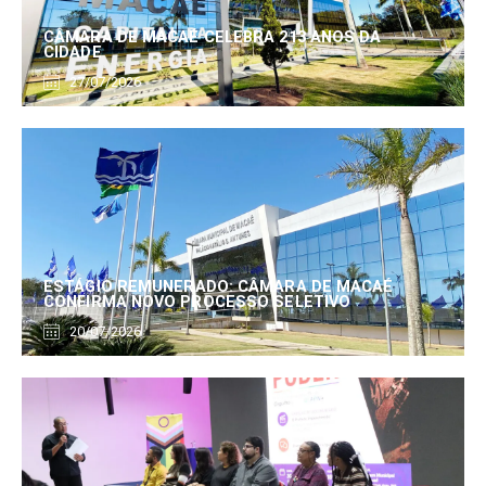
CÂMARA DE MACAÉ CELEBRA 213 ANOS DA
CIDADE
27/07/2026
ESTÁGIO REMUNERADO: CÂMARA DE MACAÉ
CONFIRMA NOVO PROCESSO SELETIVO
20/07/2026