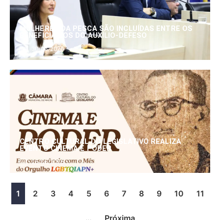
MULHERES DA PESCA SÃO INCLUÍDAS ENTRE OS
BENEFICIÁRIOS DO AUXÍLIO-DEFESO
30/06/2026
CENTRO CULTURAL DO LEGISLATIVO REALIZA
EVENTO CINEMA E PODER
25/06/2026
1
2
3
4
5
6
7
8
9
10
11
…
Próxima