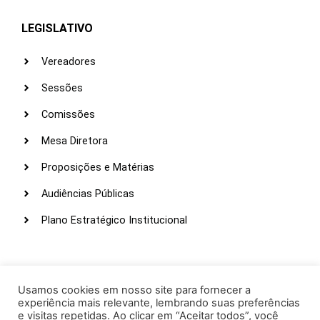
LEGISLATIVO
Vereadores
Sessões
Comissões
Mesa Diretora
Proposições e Matérias
Audiências Públicas
Plano Estratégico Institucional
LINKS ÚTEIS
Webmail
Usamos cookies em nosso site para fornecer a
experiência mais relevante, lembrando suas preferências
Intranet
e visitas repetidas. Ao clicar em “Aceitar todos”, você