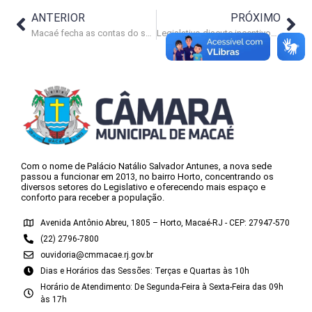
ANTERIOR
PRÓXIMO
Macaé fecha as contas do segundo quadrimestre com déficit
Legislativo discute incentivos públicos para o carnaval na cidade
Com o nome de Palácio Natálio Salvador Antunes, a nova sede
passou a funcionar em 2013, no bairro Horto, concentrando os
diversos setores do Legislativo e oferecendo mais espaço e
conforto para receber a população.
Avenida Antônio Abreu, 1805 – Horto, Macaé-RJ - CEP: 27947-570
(22) 2796-7800
ouvidoria@cmmacae.rj.gov.br
Dias e Horários das Sessões: Terças e Quartas às 10h
Horário de Atendimento: De Segunda-Feira à Sexta-Feira das 09h
às 17h