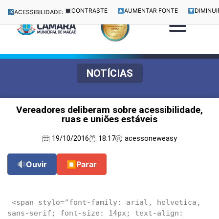
CONTRASTE
AUMENTAR FONTE
DIMINUI
ACESSIBILIDADE:
NOTÍCIAS
Vereadores deliberam sobre acessibilidade,
ruas e uniões estáveis
19/10/2016
18:17
acessoneweasy
Ouvir
⏹
Parar
 <span style="font-family: arial, helvetica, 
sans-serif; font-size: 14px; text-align: 