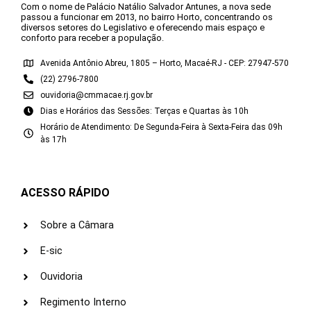
Com o nome de Palácio Natálio Salvador Antunes, a nova sede
passou a funcionar em 2013, no bairro Horto, concentrando os
diversos setores do Legislativo e oferecendo mais espaço e
conforto para receber a população.
Avenida Antônio Abreu, 1805 – Horto, Macaé-RJ - CEP: 27947-570
(22) 2796-7800
ouvidoria@cmmacae.rj.gov.br
Dias e Horários das Sessões: Terças e Quartas às 10h
Horário de Atendimento: De Segunda-Feira à Sexta-Feira das 09h
às 17h
ACESSO RÁPIDO
Sobre a Câmara
E-sic
Ouvidoria
Regimento Interno