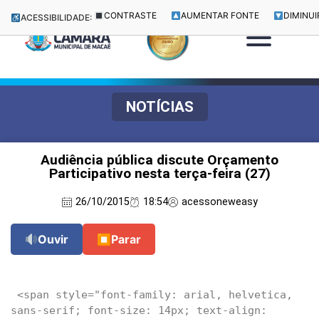
CONTRASTE
AUMENTAR FONTE
DIMINUI
ACESSIBILIDADE:
NOTÍCIAS
Audiência pública discute Orçamento
Participativo nesta terça-feira (27)
26/10/2015
18:54
acessoneweasy
Ouvir
⏹
Parar
 <span style="font-family: arial, helvetica, 
sans-serif; font-size: 14px; text-align: 