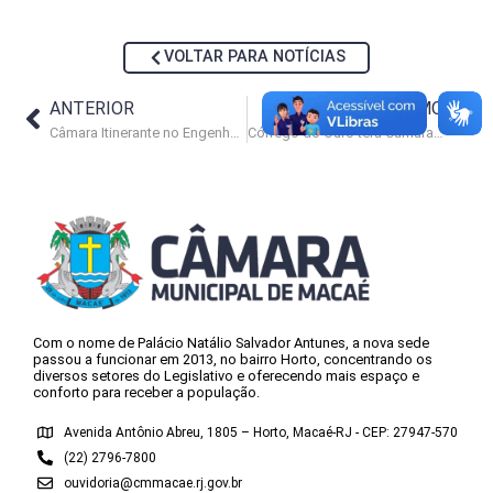
VOLTAR PARA NOTÍCIAS
ANTERIOR
PRÓXIMO
Câmara Itinerante no Engenho da Praia: população cobra concretização de serviços essenciais
Córrego do Ouro terá Câmara Itinerante nesta quinta-feira (29)
Com o nome de Palácio Natálio Salvador Antunes, a nova sede
passou a funcionar em 2013, no bairro Horto, concentrando os
diversos setores do Legislativo e oferecendo mais espaço e
conforto para receber a população.
Avenida Antônio Abreu, 1805 – Horto, Macaé-RJ - CEP: 27947-570
(22) 2796-7800
ouvidoria@cmmacae.rj.gov.br