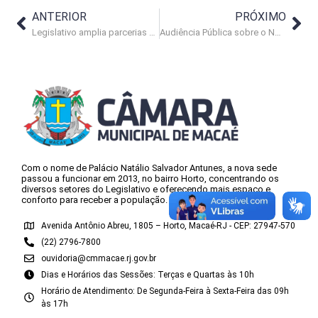
ANTERIOR
PRÓXIMO
Legislativo amplia parcerias para o desenvolvimento cultural da cidade
Audiência Pública sobre o Novo Código Tributário de Macaé – 14/09/2017
Com o nome de Palácio Natálio Salvador Antunes, a nova sede
passou a funcionar em 2013, no bairro Horto, concentrando os
diversos setores do Legislativo e oferecendo mais espaço e
conforto para receber a população.
Avenida Antônio Abreu, 1805 – Horto, Macaé-RJ - CEP: 27947-570
(22) 2796-7800
ouvidoria@cmmacae.rj.gov.br
Dias e Horários das Sessões: Terças e Quartas às 10h
Horário de Atendimento: De Segunda-Feira à Sexta-Feira das 09h
às 17h