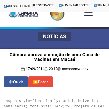
CONTRASTE
AUMENTAR FONTE
DIMINUI
ACESSIBILIDADE:
NOTÍCIAS
Câmara aprova a criação de uma Casa de
Vacinas em Macaé
17/09/2014
20:12
acessoneweasy
Ouvir
⏹
Parar
 <span style="font-family: arial, helvetica, 
sans-serif; font-size: 14px;">O Projeto de Lei 