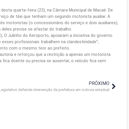
a desta quarta-feira (23), na Câmara Municipal de Macaé. De
rviço de táxi que tenham um segundo motorista auxiliar. A
ês motoristas (o concessionário do serviço e dois auxiliares),
eles precise se afastar do trabalho.
, O Julinho do Aeroporto, apoiaram a iniciativa do governo.
 esses profissionais trabalhem na clandestinidade”,
ento com o mesmo teor ao prefeito.
autoria e reforçou que a restrição a apenas um motorista
a fica doente ou precisa se ausentar, o veículo fica sem
PRÓXIMO
Legislativo defende intervenção da prefeitura em rodovia estadual