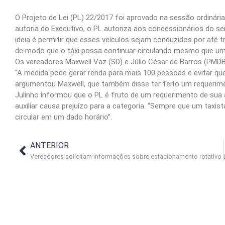
O Projeto de Lei (PL) 22/2017 foi aprovado na sessão ordinári
autoria do Executivo, o PL autoriza aos concessionários do se
ideia é permitir que esses veículos sejam conduzidos por até tr
de modo que o táxi possa continuar circulando mesmo que um d
Os vereadores Maxwell Vaz (SD) e Júlio César de Barros (PMDB)
“A medida pode gerar renda para mais 100 pessoas e evitar que
argumentou Maxwell, que também disse ter feito um requerim
Julinho informou que o PL é fruto de um requerimento de sua 
auxiliar causa prejuízo para a categoria. “Sempre que um taxist
circular em um dado horário”.
ANTERIOR
Vereadores solicitam informações sobre estacionamento rotativo