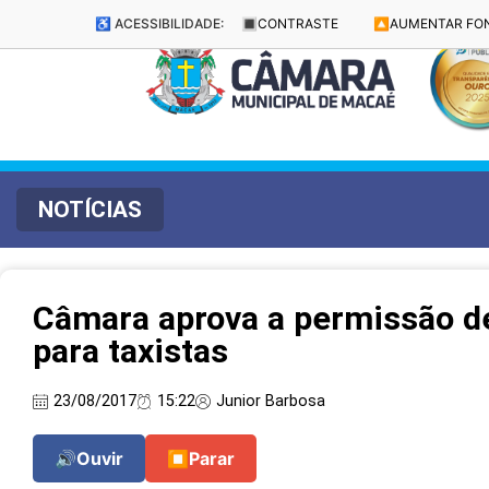
♿ ACESSIBILIDADE:
🔳
CONTRASTE
🔼
AUMENTAR FO
NOTÍCIAS
Câmara aprova a permissão de
para taxistas
23/08/2017
15:22
Junior Barbosa
🔊
Ouvir
⏹
Parar