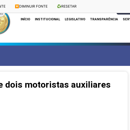
NTE
🔽
DIMINUIR FONTE
♻️
RESETAR
Dias e Horários das Sessões: Terças e Quartas às 10h
CLIQUE
INÍCIO
INSTITUCIONAL
LEGISLATIVO
TRANSPARÊNCIA
SER
 dois motoristas auxiliares