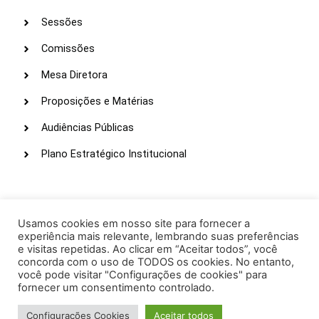
Sessões
Comissões
Mesa Diretora
Proposições e Matérias
Audiências Públicas
Plano Estratégico Institucional
LINKS ÚTEIS
Webmail
Usamos cookies em nosso site para fornecer a
experiência mais relevante, lembrando suas preferências
Intranet
e visitas repetidas. Ao clicar em “Aceitar todos”, você
concorda com o uso de TODOS os cookies. No entanto,
Administração
você pode visitar "Configurações de cookies" para
fornecer um consentimento controlado.
Protocolo
Configurações Cookies
Aceitar todos