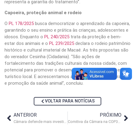
representa a garantia do tratamento”.
Capoeira, proteção animal e rodeio
O
PL 178/2025
busca democratizar o aprendizado da capoeira,
garantindo o seu ensino e prática às crianças, adolescentes e
idosos. Enquanto o
PL 240/2025
trata da proteção e bem-
estar dos animais e o
PL 239/2025
declara o rodeio patrimônio
histórico e cultural imaterial de Macaé. As três propostas são
do vereador Cesinha (Cidadania). “São ações de
fortalecimento das tradições culturais da nossa cidade, com
potencial para promover o desenvolvimento econômico e
turístico local. E acrescentamos a prevenção de maus-tratos
e promoção da saúde animal”, concluiu.
VOLTAR PARA NOTÍCIAS
ANTERIOR
PRÓXIMO
Câmara defende mais investimentos em inclusão e assistência social
Comitiva da Câmara na COP30 relata soluções aplicáveis em Macaé