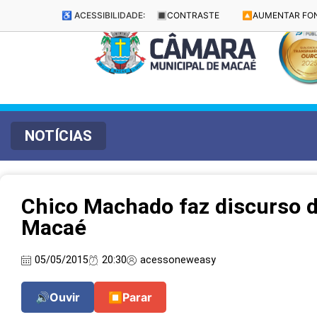
♿ ACESSIBILIDADE:
🔳
CONTRASTE
🔼
AUMENTAR FO
NOTÍCIAS
Chico Machado faz discurso 
Macaé
05/05/2015
20:30
acessoneweasy
🔊
Ouvir
⏹
Parar