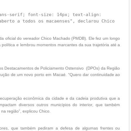
aberto a todos os macaenses", declarou Chico 
dida oficial do vereador Chico Machado (PMDB). Ele fez um longo
política e lembrou momentos marcantes da sua trajetória até a
 dos Destacamentos de Policiamento Ostensivo (DPOs) da Região
trução de um novo porto em Macaé. “Quero dar continuidade ao
recuperação econômica da cidade e da cadeia produtiva que a
mpactam diversos outros municípios do interior, que também
a região”, explicou Chico.
ores, que também pediram a defesa de algumas frentes ou