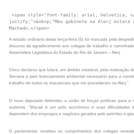
 <span style="font-family: arial, helvetica, sans-serif; font-size: 14px; text-align: 
justify;">&nbsp;"Meu gabinete na Alerj estará 
A sessão ordinária desta terça-feira (5) foi marcada pela despe
discurso de agradecimento aos colegas de trabalho e caminhada 
Assembleia Legislativa do Estado do Rio de Janeiro – Alerj.
Chico declarou que lutará, em âmbito estadual, pela reativação
Serrana e pelo licenciamento ambiental necessário para a cons
trabalho de todos os macaenses que me precederam na Alerj.”
O novo deputado defendeu a união de forças políticas para a 
sustenta. “Macaé é um pólo econômico e suas dificuldades i
dependem dos empregos e negócios gerados pelo petróleo e gás n
O parlamentar recebeu os cumprimentos dos colegas veread