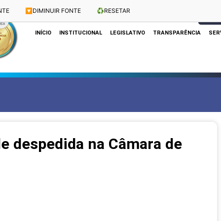
NTE
🔽
DIMINUIR FONTE
♻️
RESETAR
Dias e Horários das Sessões: Terças e Quartas às 10h
CLIQUE
INÍCIO
INSTITUCIONAL
LEGISLATIVO
TRANSPARÊNCIA
SER
de despedida na Câmara de