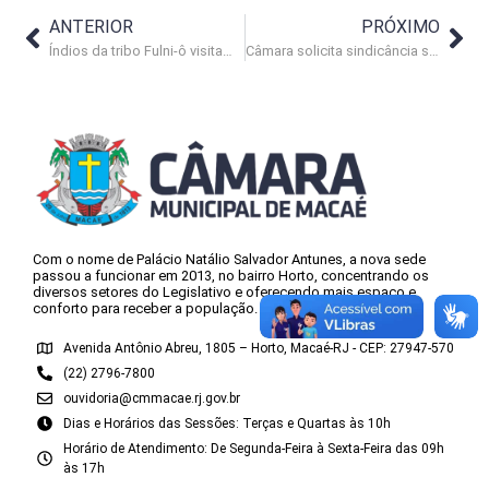
ANTERIOR
PRÓXIMO
Índios da tribo Fulni-ô visitam a Câmara
Câmara solicita sindicância sobre médico de Glicério
Com o nome de Palácio Natálio Salvador Antunes, a nova sede
passou a funcionar em 2013, no bairro Horto, concentrando os
diversos setores do Legislativo e oferecendo mais espaço e
conforto para receber a população.
Avenida Antônio Abreu, 1805 – Horto, Macaé-RJ - CEP: 27947-570
(22) 2796-7800
ouvidoria@cmmacae.rj.gov.br
Dias e Horários das Sessões: Terças e Quartas às 10h
Horário de Atendimento: De Segunda-Feira à Sexta-Feira das 09h
às 17h