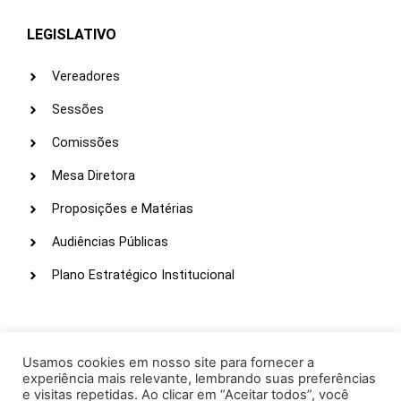
LEGISLATIVO
Vereadores
Sessões
Comissões
Mesa Diretora
Proposições e Matérias
Audiências Públicas
Plano Estratégico Institucional
LINKS ÚTEIS
Webmail
Usamos cookies em nosso site para fornecer a
experiência mais relevante, lembrando suas preferências
Intranet
e visitas repetidas. Ao clicar em “Aceitar todos”, você