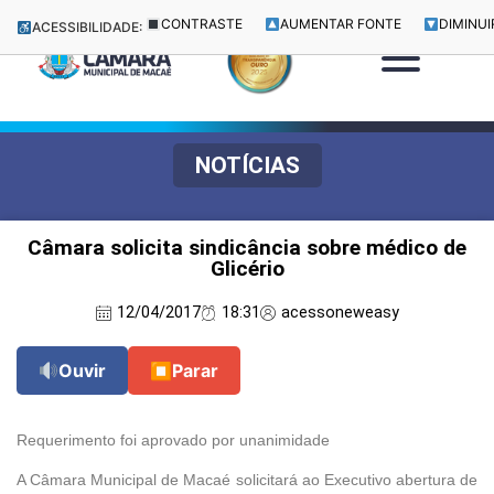
CONTRASTE
AUMENTAR FONTE
DIMINUI
ACESSIBILIDADE:
NOTÍCIAS
Câmara solicita sindicância sobre médico de
Glicério
12/04/2017
18:31
acessoneweasy
Ouvir
⏹
Parar
Requerimento foi aprovado por unanimidade
A Câmara Municipal de Macaé solicitará ao Executivo abertura de