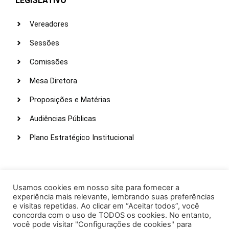
LEGISLATIVO
Vereadores
Sessões
Comissões
Mesa Diretora
Proposições e Matérias
Audiências Públicas
Plano Estratégico Institucional
LINKS ÚTEIS
Webmail
Usamos cookies em nosso site para fornecer a
experiência mais relevante, lembrando suas preferências
Intranet
e visitas repetidas. Ao clicar em “Aceitar todos”, você
concorda com o uso de TODOS os cookies. No entanto,
Administração
você pode visitar "Configurações de cookies" para