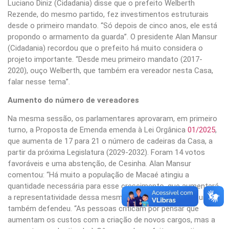
Luciano Diniz (Cidadania) disse que o prefeito Welberth
Rezende, do mesmo partido, fez investimentos estruturais
desde o primeiro mandato. “Só depois de cinco anos, ele está
propondo o armamento da guarda”. O presidente Alan Mansur
(Cidadania) recordou que o prefeito há muito considera o
projeto importante. “Desde meu primeiro mandato (2017-
2020), ouço Welberth, que também era vereador nesta Casa,
falar nesse tema”.
Aumento do número de vereadores
Na mesma sessão, os parlamentares aprovaram, em primeiro
turno, a Proposta de Emenda emenda à Lei Orgânica
01/2025
,
que aumenta de 17 para 21 o número de cadeiras da Casa, a
partir da próxima Legislatura (2029-2032). Foram 14 votos
favoráveis e uma abstenção, de Cesinha. Alan Mansur
comentou: “Há muito a população de Macaé atingiu a
quantidade necessária para esse crescimento, que aumentará
a representatividade dessa mesma população”. Amaro Luiz
também defendeu. “As pessoas criticam por pensar que
aumentam os custos com a criação de novos cargos, mas a