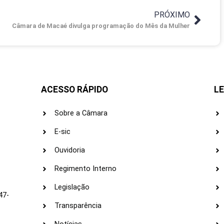
e Rond Macaé para discutir o problema
PRÓXIMO
Câmara de Macaé divulga programação do Mês da Mulher
ACESSO RÁPIDO
LE
Sobre a Câmara
E-sic
Ouvidoria
s
Regimento Interno
Legislação
47-
Transparência