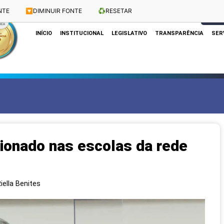
NTE
🔽
DIMINUIR FONTE
♻️
RESETAR
Dias e Horários das Sessões: Terças e Quartas às 10h
CLIQUE
INÍCIO
INSTITUCIONAL
LEGISLATIVO
TRANSPARÊNCIA
SER
cionado nas escolas da rede
iella Benites