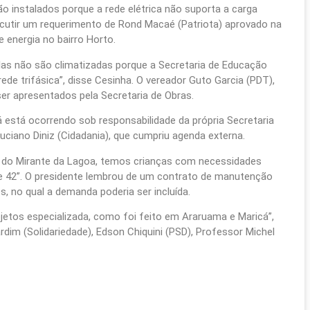
o instalados porque a rede elétrica não suporta a carga
iscutir um requerimento de Rond Macaé (Patriota) aprovado na
energia no bairro Horto.
as não são climatizadas porque a Secretaria de Educação
de trifásica”, disse Cesinha. O vereador Guto Garcia (PDT),
er apresentados pela Secretaria de Obras.
á está ocorrendo sob responsabilidade da própria Secretaria
uciano Diniz (Cidadania), que cumpriu agenda externa.
a do Mirante da Lagoa, temos crianças com necessidades
e 42”. O presidente lembrou de um contrato de manutenção
, no qual a demanda poderia ser incluída.
jetos especializada, como foi feito em Araruama e Maricá”,
im (Solidariedade), Edson Chiquini (PSD), Professor Michel