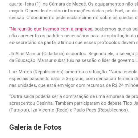
quarta-feira (1), na Câmara de Macaé. Os equipamentos não sã
exigida. O presidente citou informações dadas pela Enel, ao d
sessão. O documento pede esclarecimento sobre as quedas de 
“
Na reunião que tivemos com a empresa
, soubemos que as sal
não apresenta os padrões necessários para a implantação da re
ex-secretário da pasta, afirmou que esses protocolos devem s
Já Alan Mansur (Cidadania) discordou. Segundo ele, o serviço j
da Educação. Mansur substituiu na sessão o líder de governo L
Luiz Matos (Republicanos) lamentou a situação. “Numa escol
especiais passando calor a 36 graus, com sensação térmica d
nas unidades, que está em vigor com recursos de R$ 24 milhões
“Outra saída poderia ser a contratação de uma empresa de pro
acrescentou Cesinha. Também participaram do debate Tico Jard
(Patriota), Iza Vicente (Rede) e Paulo Paes (Republicanos).
Galeria de Fotos