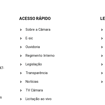
ACESSO RÁPIDO
LE
Sobre a Câmara
E-sic
Ouvidoria
s
Regimento Interno
Legislação
47-
Transparência
Notícias
TV Câmara
LI
as
Licitação ao vivo