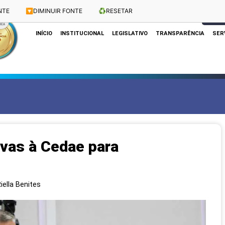
NTE
🔽
DIMINUIR FONTE
♻️
RESETAR
Dias e Horários das Sessões: Terças e Quartas às 10h
CLIQUE
INÍCIO
INSTITUCIONAL
LEGISLATIVO
TRANSPARÊNCIA
SER
ivas à Cedae para
iella Benites