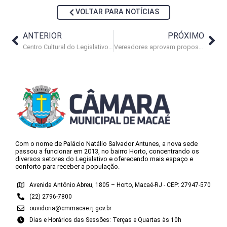
VOLTAR PARA NOTÍCIAS
ANTERIOR
PRÓXIMO
Centro Cultural do Legislativo inicia curso com vagas esgotadas
Vereadores aprovam propostas voltadas aos adolescentes e PcD
Com o nome de Palácio Natálio Salvador Antunes, a nova sede
passou a funcionar em 2013, no bairro Horto, concentrando os
diversos setores do Legislativo e oferecendo mais espaço e
conforto para receber a população.
Avenida Antônio Abreu, 1805 – Horto, Macaé-RJ - CEP: 27947-570
(22) 2796-7800
ouvidoria@cmmacae.rj.gov.br
Dias e Horários das Sessões: Terças e Quartas às 10h