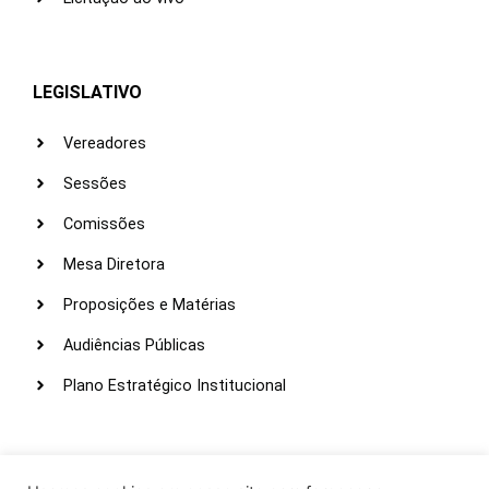
LEGISLATIVO
Vereadores
Sessões
Comissões
Mesa Diretora
Proposições e Matérias
Audiências Públicas
Plano Estratégico Institucional
LINKS ÚTEIS
Webmail