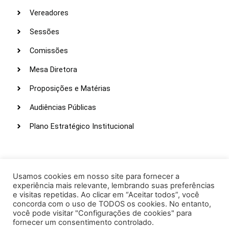
Vereadores
Sessões
Comissões
Mesa Diretora
Proposições e Matérias
Audiências Públicas
Plano Estratégico Institucional
LINKS ÚTEIS
Webmail
Usamos cookies em nosso site para fornecer a
experiência mais relevante, lembrando suas preferências
Intranet
e visitas repetidas. Ao clicar em “Aceitar todos”, você
concorda com o uso de TODOS os cookies. No entanto,
Administração
você pode visitar "Configurações de cookies" para
fornecer um consentimento controlado.