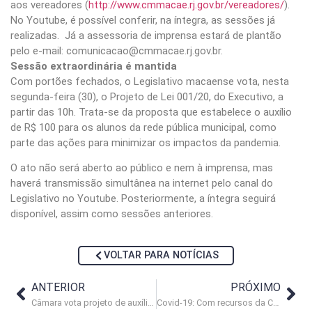
aos vereadores (
http://www.cmmacae.rj.gov.br/vereadores/
).
No Youtube, é possível conferir, na íntegra, as sessões já
realizadas. Já a assessoria de imprensa estará de plantão
pelo e-mail: comunicacao@cmmacae.rj.gov.br.
Sessão extraordinária é mantida
Com portões fechados, o Legislativo macaense vota, nesta
segunda-feira (30), o Projeto de Lei 001/20, do Executivo, a
partir das 10h. Trata-se da proposta que estabelece o auxílio
de R$ 100 para os alunos da rede pública municipal, como
parte das ações para minimizar os impactos da pandemia.
O ato não será aberto ao público e nem à imprensa, mas
haverá transmissão simultânea na internet pelo canal do
Legislativo no Youtube. Posteriormente, a íntegra seguirá
disponível, assim como sessões anteriores.
VOLTAR PARA NOTÍCIAS
ANTERIOR
PRÓXIMO
Câmara vota projeto de auxílio aos estudantes na próxima segunda (30)
Covid-19: Com recursos da Câmara, auxílio para estudantes dobra de valor