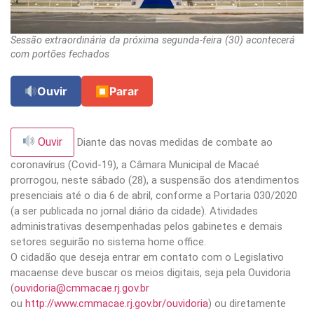
Sessão extraordinária da próxima segunda-feira (30) acontecerá
com portões fechados
Ouvir
⏹
Parar
Ouvir
Diante das novas medidas de combate ao
coronavírus (Covid-19), a Câmara Municipal de Macaé
prorrogou, neste sábado (28), a suspensão dos atendimentos
presenciais até o dia 6 de abril, conforme a Portaria 030/2020
(a ser publicada no jornal diário da cidade). Atividades
administrativas desempenhadas pelos gabinetes e demais
setores seguirão no sistema home office.
O cidadão que deseja entrar em contato com o Legislativo
macaense deve buscar os meios digitais, seja pela Ouvidoria
(
ouvidoria@cmmacae.rj.gov.br
ou
http://www.cmmacae.rj.gov.br/ouvidoria
) ou diretamente