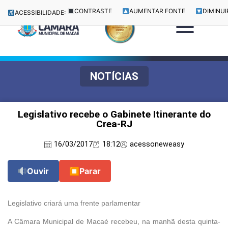
CONTRASTE
AUMENTAR FONTE
DIMINUI
ACESSIBILIDADE:
NOTÍCIAS
Legislativo recebe o Gabinete Itinerante do
Crea-RJ
16/03/2017
18:12
acessoneweasy
Ouvir
⏹
Parar
Legislativo criará uma frente parlamentar
A Câmara Municipal de Macaé recebeu, na manhã desta quinta-