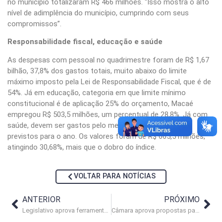
no município totalizaram R$ 466 milhões. “Isso mostra o alto
nível de adimplência do município, cumprindo com seus
compromissos”.
Responsabilidade fiscal, educação e saúde
As despesas com pessoal no quadrimestre foram de R$ 1,67
bilhão, 37,8% dos gastos totais, muito abaixo do limite
máximo imposto pela Lei de Responsabilidade Fiscal, que é de
54%. Já em educação, categoria em que limite mínimo
constitucional é de aplicação 25% do orçamento, Macaé
empregou R$ 503,5 milhões, um percentual de 28,8%. Já com
saúde, devem ser gastos pelo menos 15% dos recursos
previstos para o ano. Os valores foram de R$ 665,5 milhões,
atingindo 30,68%, mais que o dobro do índice.
VOLTAR PARA NOTÍCIAS
ANTERIOR
PRÓXIMO
Legislativo aprova ferramenta de combate à violência doméstica
Câmara aprova propostas para proteção e inclusão digital de idosos