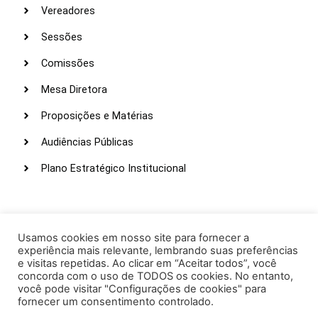
Vereadores
Sessões
Comissões
Mesa Diretora
Proposições e Matérias
Audiências Públicas
Plano Estratégico Institucional
LINKS ÚTEIS
Webmail
Usamos cookies em nosso site para fornecer a
experiência mais relevante, lembrando suas preferências
Intranet
e visitas repetidas. Ao clicar em “Aceitar todos”, você
concorda com o uso de TODOS os cookies. No entanto,
Administração
você pode visitar "Configurações de cookies" para
fornecer um consentimento controlado.
Protocolo