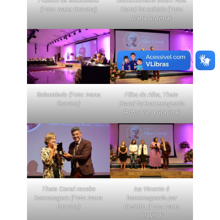
Público da solenidade
Documentário sobre Alba
(Foto: Ivana Gravina)
Corral foi exibido (Foto:
Ivana Gravina)
Solenidade (Foto: Ivana
Filha de Alba, Thais
Gravina)
Corral foi homenageada
(Foto: Ivana Gravina)
Thais Corral recebe
Iza Vicente é
homenagem (Foto: Ivana
homenageada por
Gravina)
Cesinha (Foto: Ivana
Gravina)