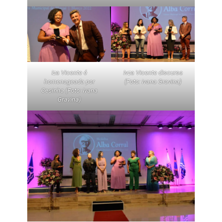
Iza Vicente é
Ivza Vicente discursa
homenageada por
(Foto: Ivana Gravina)
Cesinha (Foto: Ivana
Gravina)