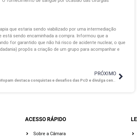
a. “O fornecimento de sangue por ocasião das cirurgias
apia que estaria sendo viabilizado por uma intermediação
que está sendo encaminhada a compra. Informou que a
do for garantido que não há risco de acidente nuclear, o que
(Cidadania) propôs a criação de um grupo para acompanhar e
PRÓXIMO
Mopam destaca conquistas e desafios das PcD e divulga censo
ACESSO RÁPIDO
LE
Sobre a Câmara