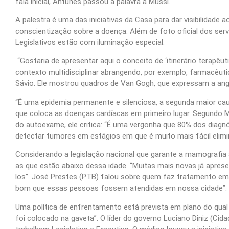
fala inicial, Antunes passou a palavra a Mussi.
A palestra é uma das iniciativas da Casa para dar visibilidade
conscientização sobre a doença. Além de foto oficial dos serv
Legislativos estão com iluminação especial.
“Gostaria de apresentar aqui o conceito de ‘itinerário terapê
contexto multidisciplinar abrangendo, por exemplo, farmacêuti
Sávio. Ele mostrou quadros de Van Gogh, que expressam a angú
“É uma epidemia permanente e silenciosa, a segunda maior ca
que coloca as doenças cardíacas em primeiro lugar. Segundo M
do autoexame, ele critica: “É uma vergonha que 80% dos diag
detectar tumores em estágios em que é muito mais fácil elimi
Considerando a legislação nacional que garante a mamografia 
as que estão abaixo dessa idade. “Muitas mais novas já apr
los”. José Prestes (PTB) falou sobre quem faz tratamento em 
bom que essas pessoas fossem atendidas em nossa cidade”.
Uma política de enfrentamento está prevista em plano do qual
foi colocado na gaveta”. O líder do governo Luciano Diniz (Ci