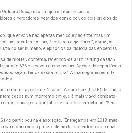
 ao Outubro Rosa, mês em que é intensificada a
idores e vereadores, vestidos com a cor, os dois prédios do
utico’, que envolve não apenas médico e paciente, mas um
cos, assistentes sociais, familiares e gestores”, começou
stia do ser humano, e episódios da história das epidemias.
usa de morte”, comenta, referindo-se a um ranking da OMS
ussi, são 625 mil novos casos anuais. Apesar da importância
nósticos sejam feitos dessa forma”. A mamografia permite
ná-los.
às mulheres a partir de 40 anos, Amaro Luiz (PRTB) defendeu
esentam casos num momento em que é mais viável combatê-
outros municípios, por falta de estrutura em Macaé. “Seria
 Sávio participou na elaboração. “Entregamos em 2013, mas
dadania) comunicou o projeto de um hemocentro para o qual