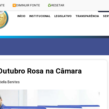
NTE
🔽
DIMINUIR FONTE
♻️
RESETAR
Dias e Horários das Sessões: Terças e Quartas às 10h
CLIQUE
INÍCIO
INSTITUCIONAL
LEGISLATIVO
TRANSPARÊNCIA
SER
 Outubro Rosa na Câmara
iella Benites