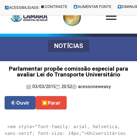
CONTRASTE
AUMENTAR FONTE
DIMINUI
ACESSIBILIDADE:
NOTÍCIAS
Parlamentar propõe comissão especial para
avaliar Lei do Transporte Universitário
03/03/2015
20:52
acessoneweasy
Ouvir
⏹
Parar
 <em style="font-family: arial, helvetica, 
sans-serif; font-size: 14px;">Universitários 