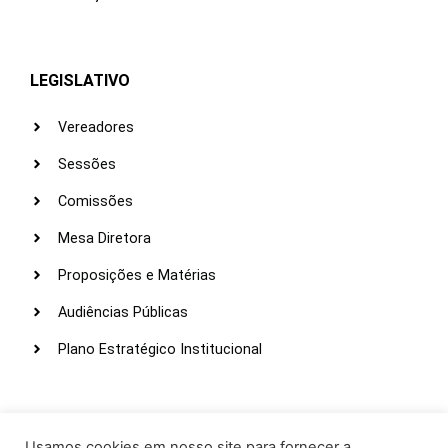
LEGISLATIVO
Vereadores
Sessões
Comissões
Mesa Diretora
Proposições e Matérias
Audiências Públicas
Plano Estratégico Institucional
LINKS ÚTEIS
Webmail
Usamos cookies em nosso site para fornecer a