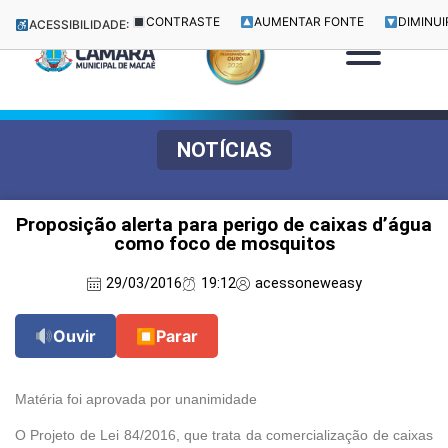
CONTRASTE
AUMENTAR FONTE
DIMINUI
ACESSIBILIDADE:
NOTÍCIAS
Proposição alerta para perigo de caixas d’água
como foco de mosquitos
29/03/2016
19:12
acessoneweasy
Ouvir
⏹
Parar
Matéria foi aprovada por unanimidade
O Projeto de Lei 84/2016, que trata da comercialização de caixas