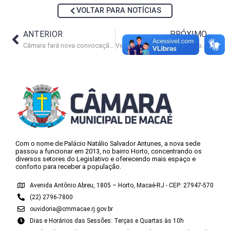
VOLTAR PARA NOTÍCIAS
ANTERIOR
PRÓXIMO
Câmara fará nova convocação para posse de suplente
Vereadores cobram melhorias na rede elétrica da Região Serrana
Com o nome de Palácio Natálio Salvador Antunes, a nova sede
passou a funcionar em 2013, no bairro Horto, concentrando os
diversos setores do Legislativo e oferecendo mais espaço e
conforto para receber a população.
Avenida Antônio Abreu, 1805 – Horto, Macaé-RJ - CEP: 27947-570
(22) 2796-7800
ouvidoria@cmmacae.rj.gov.br
Dias e Horários das Sessões: Terças e Quartas às 10h