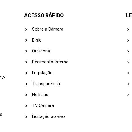
ACESSO RÁPIDO
LE
Sobre a Câmara
E-sic
Ouvidoria
s
Regimento Interno
Legislação
47-
Transparência
Notícias
TV Câmara
LI
as
Licitação ao vivo