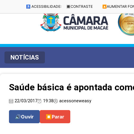
♿ ACESSIBILIDADE:
🔳
CONTRASTE
🔼
AUMENTAR FO
NOTÍCIAS
Saúde básica é apontada como
22/03/2017
19:38
acessoneweasy
🔊
Ouvir
⏹
Parar