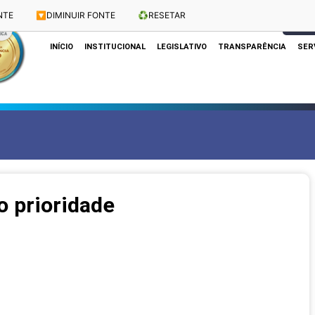
NTE
🔽
DIMINUIR FONTE
♻️
RESETAR
Dias e Horários das Sessões: Terças e Quartas às 10h
CLIQUE
INÍCIO
INSTITUCIONAL
LEGISLATIVO
TRANSPARÊNCIA
SER
 prioridade