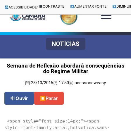
CONTRASTE
AUMENTAR FONTE
DIMINUI
ACESSIBILIDADE:
NOTÍCIAS
Semana de Reflexão abordará consequências
do Regime Militar
28/10/2015
17:50
acessoneweasy
Ouvir
⏹
Parar
 <span style="font-size:14px;"><span 
style="font-family:arial,helvetica,sans-