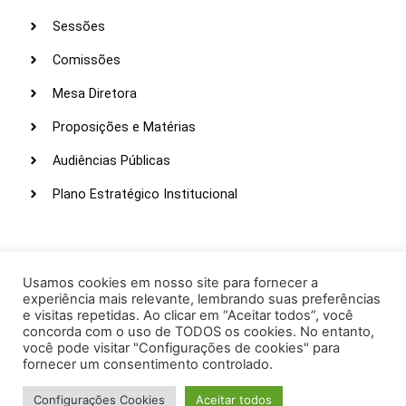
Sessões
Comissões
Mesa Diretora
Proposições e Matérias
Audiências Públicas
Plano Estratégico Institucional
LINKS ÚTEIS
Webmail
Usamos cookies em nosso site para fornecer a
experiência mais relevante, lembrando suas preferências
Intranet
e visitas repetidas. Ao clicar em “Aceitar todos”, você
concorda com o uso de TODOS os cookies. No entanto,
Administração
você pode visitar "Configurações de cookies" para
fornecer um consentimento controlado.
Protocolo
Configurações Cookies
Aceitar todos